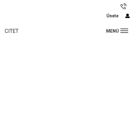
Únete
CITET
MENÚ
PROYECTO
INDUVET
Proyecto financiado por el Ministerio de Industria y
Turismo en el marco de la convocatoria de apoyo
a Agrupaciones Empresariales Innovadoras (AEI)